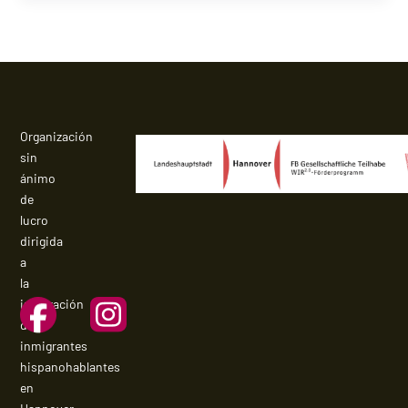
Organización
sin
ánimo
de
lucro
dirigida
a
la
integración
de
inmigrantes
hispanohablantes
en