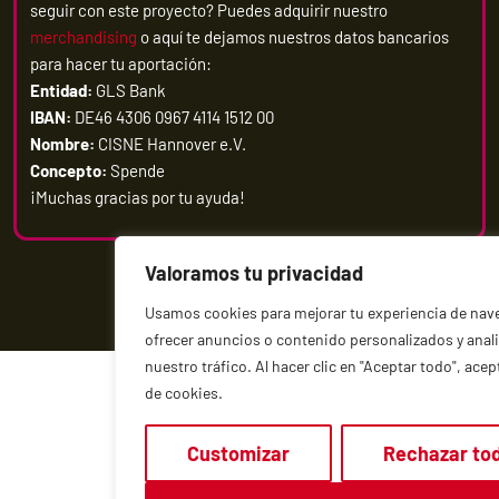
seguir con este proyecto? Puedes adquirir nuestro
merchandising
o aquí te dejamos nuestros datos bancarios
para hacer tu aportación:
Entidad:
GLS Bank
IBAN:
DE46 4306 0967 4114 1512 00
Nombre:
CISNE Hannover e.V.
Concepto:
Spende
¡Muchas gracias por tu ayuda!
Valoramos tu privacidad
Todos los derechos reservados. Copyright 2026
Usamos cookies para mejorar tu experiencia de nav
ofrecer anuncios o contenido personalizados y anali
nuestro tráfico. Al hacer clic en "Aceptar todo", acep
de cookies.
Customizar
Rechazar to