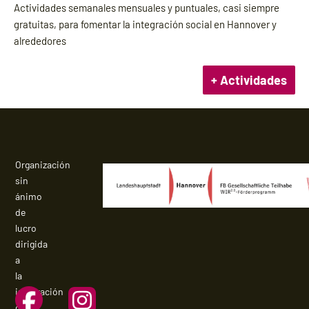
Actividades semanales mensuales y puntuales, casi siempre
gratuitas, para fomentar la integración social en Hannover y
alrededores
+ Actividades
Organización
sin
ánimo
de
lucro
dirigida
a
la
integración
de