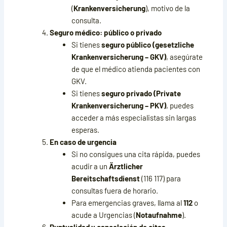
(
Krankenversicherung
), motivo de la
consulta.
Seguro médico: público o privado
Si tienes
seguro público (gesetzliche
Krankenversicherung – GKV)
, asegúrate
de que el médico atienda pacientes con
GKV.
Si tienes
seguro privado (Private
Krankenversicherung – PKV)
, puedes
acceder a más especialistas sin largas
esperas.
En caso de urgencia
Si no consigues una cita rápida, puedes
acudir a un
Ärztlicher
Bereitschaftsdienst
(116 117) para
consultas fuera de horario.
Para emergencias graves, llama al
112
o
acude a Urgencias (
Notaufnahme
).
Puntualidad y cancelación de citas