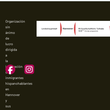
Organización
sin
ánimo
de
lucro
dirigida
a
la
integración
de
inmigrantes
hispanohablantes
en
Hannover
y
sus