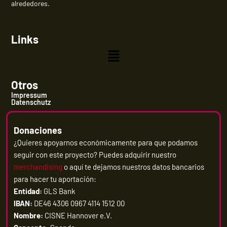
alrededores.
Links
Menú
Otros
Impressum
Datenschutz
Donaciones
¿Quieres apoyarnos económicamente para que podamos
seguir con este proyecto? Puedes adquirir nuestro
merchandising
o aquí te dejamos nuestros datos bancarios
para hacer tu aportación:
Entidad:
GLS Bank
IBAN:
DE46 4306 0967 4114 1512 00
Nombre:
CISNE Hannover e.V.