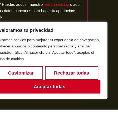
? Puedes adquirir nuestro
merchandising
o aquí
s datos bancarios para hacer tu aportación:
nk
0967 4114 1512 00
annover e.V.
Valoramos tu privacidad
e
Usamos cookies para mejorar tu experiencia de navegación,
or tu ayuda!
ofrecer anuncios o contenido personalizados y analizar
nuestro tráfico. Al hacer clic en "Aceptar todo", aceptas el
uso de cookies.
Customizar
Rechazar todas
Aceptar todas