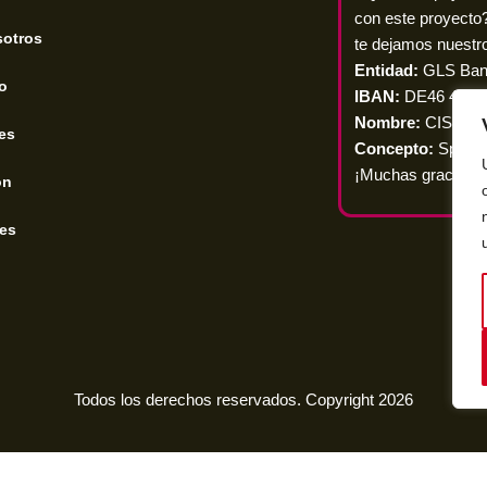
con este proyecto
sotros
te dejamos nuestro
Entidad:
GLS Ba
o
IBAN:
DE46 4306 
Nombre:
CISNE H
es
Concepto:
Spend
¡Muchas gracias p
ón
es
Todos los derechos reservados. Copyright 2026