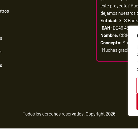
este proyecto? Pue
otros
dejamos nuestros d
Entidad:
GLS Ban
IBAN:
DE46 4306 09
Nombre:
CISNE Ha
es
Concepto:
Spende
¡Muchas gracias po
n
s
Todos los derechos reservados. Copyright 2026