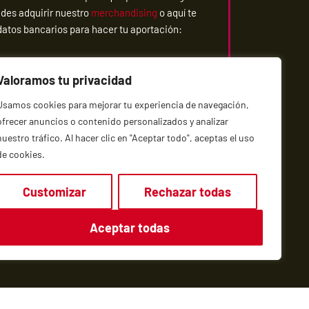
des adquirir nuestro
merchandising
o aquí te
atos bancarios para hacer tu aportación:
k
67 4114 1512 00
nnover e.V.
Valoramos tu privacidad
Usamos cookies para mejorar tu experiencia de navegación,
r tu ayuda!
ofrecer anuncios o contenido personalizados y analizar
nuestro tráfico. Al hacer clic en "Aceptar todo", aceptas el uso
de cookies.
Customizar
Rechazar todas
Aceptar todas