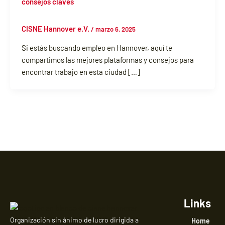
consejos claves
CISNE Hannover e.V.
/
marzo 6, 2025
Si estás buscando empleo en Hannover, aquí te
compartimos las mejores plataformas y consejos para
encontrar trabajo en esta ciudad […]
Links
Organización sin ánimo de lucro dirigida a
Home