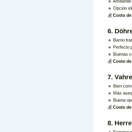
🔹 Ambiente 
🔹 Opción id
💰
Costo de 
6. Döhre
🔹 Barrio tr
🔹 Perfecto 
🔹 Buenas co
💰
Costo de 
7. Vahr
🔹 Bien comu
🔹 Más asequ
🔹 Buena opc
💰
Costo de 
8. Herre
🔹 Famoso po