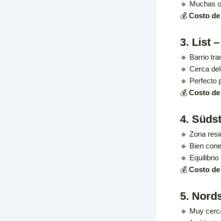
🔹 Muchas o
💰
Costo de 
3. List 
🔹 Barrio tra
🔹 Cerca de
🔹 Perfecto 
💰
Costo de 
4. Südst
🔹 Zona resi
🔹 Bien cone
🔹 Equilibrio
💰
Costo de 
5. Nords
🔹 Muy cerca