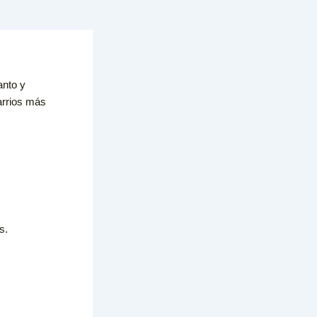
anto y
arrios más
s.