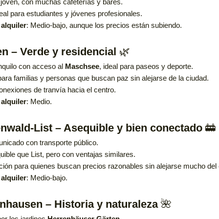
joven, con muchas cafeterías y bares.
eal para estudiantes y jóvenes profesionales.
alquiler
: Medio-bajo, aunque los precios están subiendo.
n – Verde y residencial
🌿
anquilo con acceso al
Maschsee
, ideal para paseos y deporte.
para familias y personas que buscan paz sin alejarse de la ciudad.
nexiones de tranvía hacia el centro.
alquiler
: Medio.
enwald-List – Asequible y bien conectado
🚋
nicado con transporte público.
ible que List, pero con ventajas similares.
ión para quienes buscan precios razonables sin alejarse mucho del 
alquiler
: Medio-bajo.
nhausen – Historia y naturaleza
🌺
r los jardines
Herrenhäuser Gärten
.