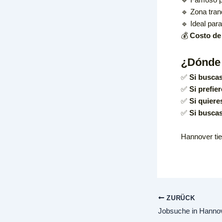
🔹 Zona tran
🔹 Ideal par
💰
Costo de 
¿Dónde 
✅
Si buscas
✅
Si prefie
✅
Si quiere
✅
Si buscas
Hannover tien
ZURÜCK