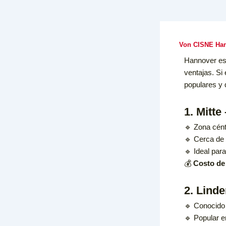
Von
CISNE Han
Hannover es 
ventajas. Si
populares y 
1. Mitt
🔹 Zona cént
🔹 Cerca de l
🔹 Ideal par
💰
Costo de 
2. Linde
🔹 Conocido 
🔹 Popular e