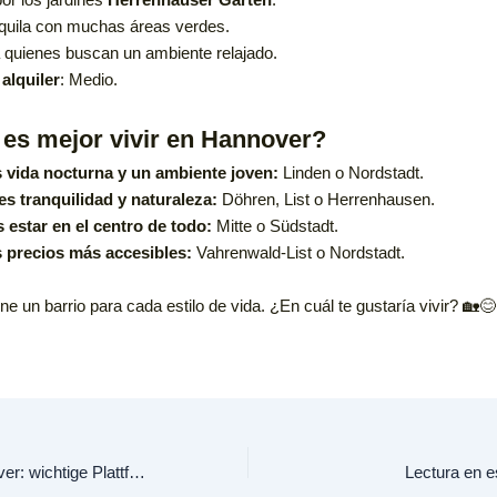
quila con muchas áreas verdes.
a quienes buscan un ambiente relajado.
alquiler
: Medio.
es mejor vivir en Hannover?
 vida nocturna y un ambiente joven:
Linden o Nordstadt.
res tranquilidad y naturaleza:
Döhren, List o Herrenhausen.
s estar en el centro de todo:
Mitte o Südstadt.
 precios más accesibles:
Vahrenwald-List o Nordstadt.
e un barrio para cada estilo de vida. ¿En cuál te gustaría vivir? 🏡😊
Jobsuche in Hannover: wichtige Plattformen und Tipps
Lectura en 