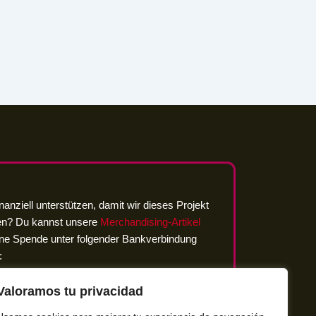
nanziell unterstützen, damit wir dieses Projekt
en? Du kannst unsere
Merchandising-Artikel
ine Spende unter folgender Bankverbindung
:
 Bank
0967 4114 1512 00
Valoramos tu privacidad
SNE Hannover e.V.