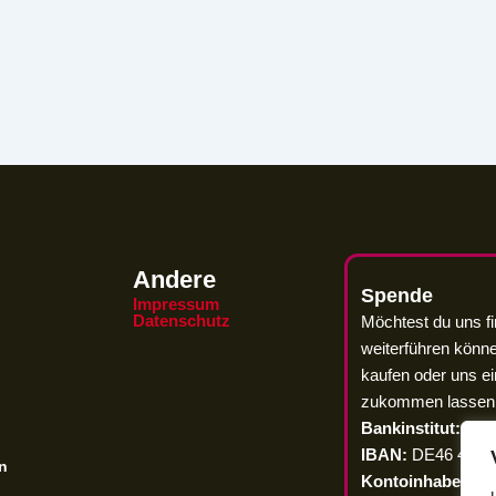
Andere
Spende
Impressum
Datenschutz
Möchtest du uns fi
weiterführen könn
kaufen oder uns e
zukommen lassen
Bankinstitut:
GLS
IBAN:
DE46 4306 
en
Kontoinhaber:
CI